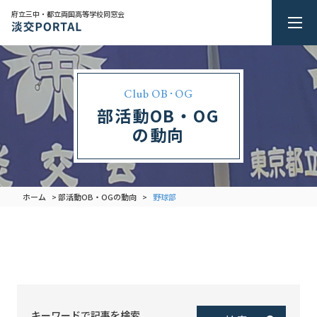
府立三中・都立両国高等学校同窓会
Club OB･OG
部活動OB・OG
の動向
ホーム
部活動OB・OGの動向
野球部
>
>
キーワードで記事を検索